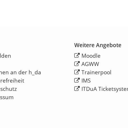
Weitere Angebote
lden
Moodle
AGWW
nen an der h_da
Trainerpool
refreiheit
IMS
schutz
ITDuA Ticketsyst
essum